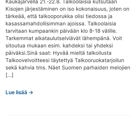
Kaukajärvellä 21.-22.8. Talkoolaisia kutsutaan
Kisojen järjestäminen on iso kokonaisuus, joten on
tärkeää, että talkooporukka olisi tiedossa ja
kasassamahdollisimman ajoissa. Talkoolaisia
tarvitaan kumpaankin päivään klo 8-18 välille.
Tarkemmat aikataulutselviävät lähempänä. Voit
sitoutua mukaan esim. kahdeksi tai yhdeksi
päiväksi.Sinä saat: Hyvää mieltä talkoilusta
Talkoovelvoitteesi täytettyä Talkooruokatarjoilun
sekä kahvia tms. Näet Suomen parhaiden melojien
[…]
Lue lisää →