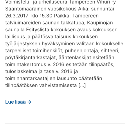
Voimistelu- ja urheiluseura Tampereen Vihuri ry
Sääntömääräinen vuosikokous Aika: sunnuntai
26.3.2017 klo 15.30 Paikka: Tampereen
talviuimareiden saunan takkatupa, Kaupinojan
saunalla Esityslista kokouksen avaus kokouksen
laillisuus ja päätösvaltaisuus kokouksen
työjärjestyksen hyväksyminen valitaan kokoukselle
tarpeelliset toimihenkilöt; puheenjohtaja, sihteeri,
pöytäkirjantarkastajat, ääntenlaskijat esitetään
toimintakertomus v. 2016 esitetään tilinpäätös,
tuloslaskelma ja tase v. 2016 ja
toiminnantarkastajien lausunto päätetään
tilinpäätöksen vahvistamisesta […]
Lue lisää →