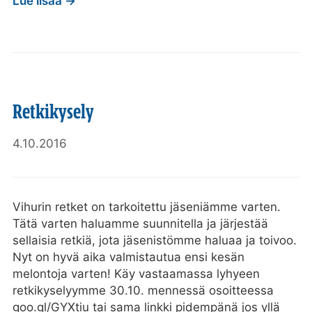
Lue lisää →
Retkikysely
4.10.2016
Vihurin retket on tarkoitettu jäseniämme varten.
Tätä varten haluamme suunnitella ja järjestää
sellaisia retkiä, jota jäsenistömme haluaa ja toivoo.
Nyt on hyvä aika valmistautua ensi kesän
melontoja varten! Käy vastaamassa lyhyeen
retkikyselyymme 30.10. mennessä osoitteessa
goo.gl/GYXtiu tai sama linkki pidempänä jos yllä