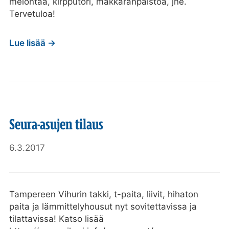
melontaa, kirpputori, makkaranpaistoa, jne.
Tervetuloa!
Lue lisää →
Seura-asujen tilaus
6.3.2017
Tampereen Vihurin takki, t-paita, liivit, hihaton
paita ja lämmittelyhousut nyt sovitettavissa ja
tilattavissa! Katso lisää