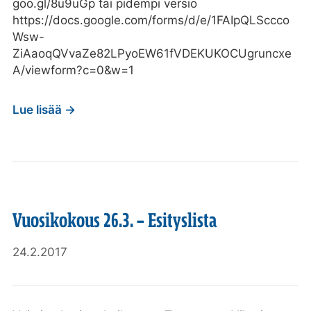
goo.gl/8u9uGp tai pidempi versio
https://docs.google.com/forms/d/e/1FAIpQLSccco
Wsw-
ZiAaoqQVvaZe82LPyoEW61fVDEKUKOCUgruncxe
A/viewform?c=0&w=1
Lue lisää →
Vuosikokous 26.3. – Esityslista
24.2.2017