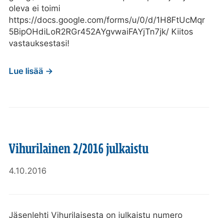
oleva ei toimi
https://docs.google.com/forms/u/0/d/1H8FtUcMqr
5BipOHdiLoR2RGr452AYgvwaiFAYjTn7jk/ Kiitos
vastauksestasi!
Lue lisää →
Vihurilainen 2/2016 julkaistu
4.10.2016
Jäsenlehti Vihurilaisesta on julkaistu numero