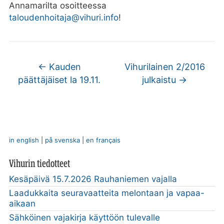
Annamarilta osoitteessa
taloudenhoitaja@vihuri.info
!
←
Kauden
Vihurilainen 2/2016
päättäjäiset la 19.11.
julkaistu
→
in english
|
på svenska
|
en français
Vihurin tiedotteet
Kesäpäivä 15.7.2026 Rauhaniemen vajalla
Laadukkaita seuravaatteita melontaan ja vapaa-
aikaan
Sähköinen vajakirja käyttöön tulevalle