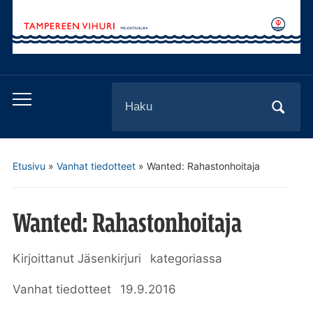
Search
Toggle
for:
mobile
menu
Etusivu
»
Vanhat tiedotteet
»
Wanted: Rahastonhoitaja
Wanted: Rahastonhoitaja
Kirjoittanut
Jäsenkirjuri
kategoriassa
Vanhat tiedotteet
19.9.2016