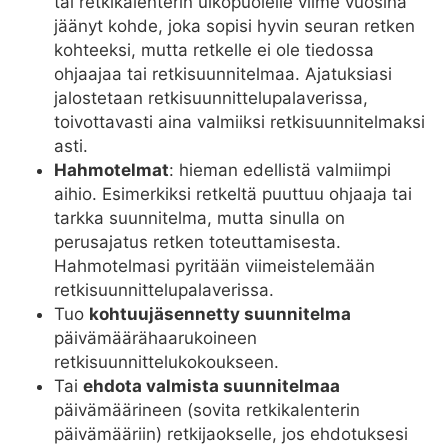
tai retkikalenterin ulkopuolelle viime vuosina
jäänyt kohde, joka sopisi hyvin seuran retken
kohteeksi, mutta retkelle ei ole tiedossa
ohjaajaa tai retkisuunnitelmaa. Ajatuksiasi
jalostetaan retkisuunnittelupalaverissa,
toivottavasti aina valmiiksi retkisuunnitelmaksi
asti.
Hahmotelmat
: hieman edellistä valmiimpi
aihio. Esimerkiksi retkeltä puuttuu ohjaaja tai
tarkka suunnitelma, mutta sinulla on
perusajatus retken toteuttamisesta.
Hahmotelmasi pyritään viimeistelemään
retkisuunnittelupalaverissa.
Tuo
kohtuujäsennetty suunnitelma
päivämäärähaarukoineen
retkisuunnittelukokoukseen.
Tai
ehdota valmista suunnitelmaa
päivämäärineen (sovita retkikalenterin
päivämääriin) retkijaokselle, jos ehdotuksesi