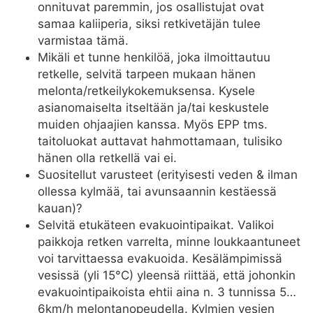
onnituvat paremmin, jos osallistujat ovat
samaa kaliiperia, siksi retkivetäjän tulee
varmistaa tämä.
Mikäli et tunne henkilöä, joka ilmoittautuu
retkelle, selvitä tarpeen mukaan hänen
melonta/retkeilykokemuksensa. Kysele
asianomaiselta itseltään ja/tai keskustele
muiden ohjaajien kanssa. Myös EPP tms.
taitoluokat auttavat hahmottamaan, tulisiko
hänen olla retkellä vai ei.
Suositellut varusteet (erityisesti veden & ilman
ollessa kylmää, tai avunsaannin kestäessä
kauan)?
Selvitä etukäteen evakuointipaikat. Valikoi
paikkoja retken varrelta, minne loukkaantuneet
voi tarvittaessa evakuoida. Kesälämpimissä
vesissä (yli 15°C) yleensä riittää, että johonkin
evakuointipaikoista ehtii aina n. 3 tunnissa 5…
6km/h melontanopeudella. Kylmien vesien