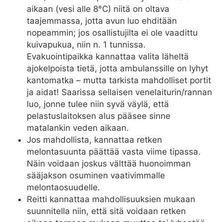
aikaan (vesi alle 8°C) niitä on oltava
taajemmassa, jotta avun luo ehditään
nopeammin; jos osallistujilta ei ole vaadittu
kuivapukua, niin n. 1 tunnissa.
Evakuointipaikka kannattaa valita läheltä
ajokelpoista tietä, jotta ambulanssille on lyhyt
kantomatka – mutta tarkista mahdolliset portit
ja aidat! Saarissa sellaisen venelaiturin/rannan
luo, jonne tulee niin syvä väylä, että
pelastuslaitoksen alus pääsee sinne
matalankin veden aikaan.
Jos mahdollista, kannattaa retken
melontasuunta päättää vasta viime tipassa.
Näin voidaan joskus välttää huonoimman
sääjakson osuminen vaativimmalle
melontaosuudelle.
Reitti kannattaa mahdollisuuksien mukaan
suunnitella niin, että sitä voidaan retken