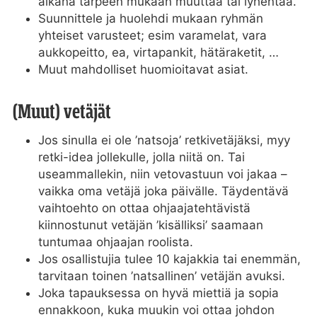
aikana tarpeen mukaan muuttaa tai lyhentää.
Suunnittele ja huolehdi mukaan ryhmän
yhteiset varusteet; esim varamelat, vara
aukkopeitto, ea, virtapankit, hätäraketit, …
Muut mahdolliset huomioitavat asiat.
(Muut) vetäjät
Jos sinulla ei ole ’natsoja’ retkivetäjäksi, myy
retki-idea jollekulle, jolla niitä on. Tai
useammallekin, niin vetovastuun voi jakaa –
vaikka oma vetäjä joka päivälle. Täydentävä
vaihtoehto on ottaa ohjaajatehtävistä
kiinnostunut vetäjän ’kisälliksi’ saamaan
tuntumaa ohjaajan roolista.
Jos osallistujia tulee 10 kajakkia tai enemmän,
tarvitaan toinen ’natsallinen’ vetäjän avuksi.
Joka tapauksessa on hyvä miettiä ja sopia
ennakkoon, kuka muukin voi ottaa johdon