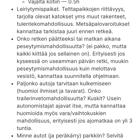
Vajalta kotiin — 0.5h
Leiriytymispaikat. Telttapaikkojen riittävyys,
tarjolla olevat katokset yms muut rakenteet,
tulentekomahdollisuus. Metsäpalovaroitukset
kannattaa tarkistaa juuri ennen retkeä.
Onko retken päätteeksi tai matkan aikana
peseytymismahdollisuutta? (ei pakko, mutta
kaikki kiittää jos sellainen on). Erityisesti jos
kyseessä on useamman päivän retki, muukin
peseytymismahdollisuus kuin melottava
vesistö, kannattaa suunnitella ohjelmaan.
Paljonko autoja tarvitaan kulkemiseen
(huomioi ihmiset ja tavarat). Onko
trailerinvetomahdollisuutta? Kuskit? Usein
autonomistajat ajavat itse, mutta kannattaa
huomioida myös vara/vaihtokuskien
mahdollisuus, erityisesti jos ajomatkaa on yli 3
tuntia.
Minne autot (ja peräkärry) parkkiin? Selvitä