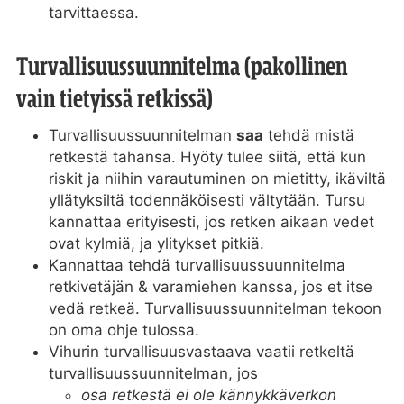
tarvittaessa.
Turvallisuussuunnitelma (pakollinen
vain tietyissä retkissä)
Turvallisuussuunnitelman
saa
tehdä mistä
retkestä tahansa. Hyöty tulee siitä, että kun
riskit ja niihin varautuminen on mietitty, ikäviltä
yllätyksiltä todennäköisesti vältytään. Tursu
kannattaa erityisesti, jos retken aikaan vedet
ovat kylmiä, ja ylitykset pitkiä.
Kannattaa tehdä turvallisuussuunnitelma
retkivetäjän & varamiehen kanssa, jos et itse
vedä retkeä. Turvallisuussuunnitelman tekoon
on oma ohje tulossa.
Vihurin turvallisuusvastaava vaatii retkeltä
turvallisuussuunnitelman, jos
osa retkestä ei ole kännykkäverkon