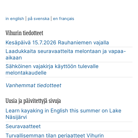
in english
|
på svenska
|
en français
Vihurin tiedotteet
Kesäpäivä 15.7.2026 Rauhaniemen vajalla
Laadukkaita seuravaatteita melontaan ja vapaa-
aikaan
Sähköinen vajakirja käyttöön tulevalle
melontakaudelle
Vanhemmat tiedotteet
Uusia ja päivitettyjä sivuja
Learn kayaking in English this summer on Lake
Näsijärvi
Seuravaatteet
Turvallisemman tilan periaatteet Vihurin