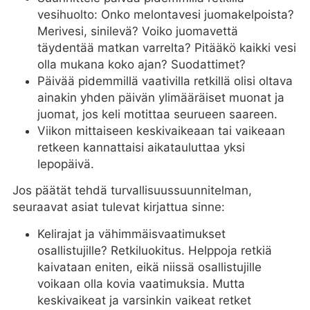
vesihuolto: Onko melontavesi juomakelpoista?
Merivesi, sinilevä? Voiko juomavettä
täydentää matkan varrelta? Pitääkö kaikki vesi
olla mukana koko ajan? Suodattimet?
Päivää pidemmillä vaativilla retkillä olisi oltava
ainakin yhden päivän ylimääräiset muonat ja
juomat, jos keli motittaa seurueen saareen.
Viikon mittaiseen keskivaikeaan tai vaikeaan
retkeen kannattaisi aikatauluttaa yksi
lepopäivä.
Jos päätät tehdä turvallisuussuunnitelman,
seuraavat asiat tulevat kirjattua sinne:
Kelirajat ja vähimmäisvaatimukset
osallistujille? Retkiluokitus. Helppoja retkiä
kaivataan eniten, eikä niissä osallistujille
voikaan olla kovia vaatimuksia. Mutta
keskivaikeat ja varsinkin vaikeat retket