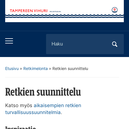
Search
Toggle
for:
mobile
menu
Etusivu
»
Retkimelonta
»
Retkien suunnittelu
Retkien suunnittelu
Katso myös
aikaisempien retkien
turvallisuussuunnitelmia
.