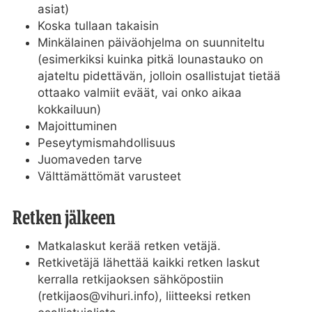
asiat)
Koska tullaan takaisin
Minkälainen päiväohjelma on suunniteltu
(esimerkiksi kuinka pitkä lounastauko on
ajateltu pidettävän, jolloin osallistujat tietää
ottaako valmiit eväät, vai onko aikaa
kokkailuun)
Majoittuminen
Peseytymismahdollisuus
Juomaveden tarve
Välttämättömät varusteet
Retken jälkeen
Matkalaskut kerää retken vetäjä.
Retkivetäjä lähettää kaikki retken laskut
kerralla retkijaoksen sähköpostiin
(retkijaos@vihuri.info), liitteeksi retken