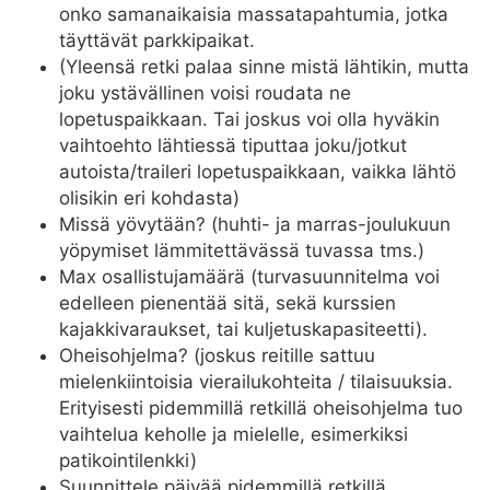
onko samanaikaisia massatapahtumia, jotka
täyttävät parkkipaikat.
(Yleensä retki palaa sinne mistä lähtikin, mutta
joku ystävällinen voisi roudata ne
lopetuspaikkaan. Tai joskus voi olla hyväkin
vaihtoehto lähtiessä tiputtaa joku/jotkut
autoista/traileri lopetuspaikkaan, vaikka lähtö
olisikin eri kohdasta)
Missä yövytään? (huhti- ja marras-joulukuun
yöpymiset lämmitettävässä tuvassa tms.)
Max osallistujamäärä (turvasuunnitelma voi
edelleen pienentää sitä, sekä kurssien
kajakkivaraukset, tai kuljetuskapasiteetti).
Oheisohjelma? (joskus reitille sattuu
mielenkiintoisia vierailukohteita / tilaisuuksia.
Erityisesti pidemmillä retkillä oheisohjelma tuo
vaihtelua keholle ja mielelle, esimerkiksi
patikointilenkki)
Suunnittele päivää pidemmillä retkillä