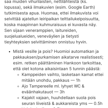
saa muiden vihurilaisten, nettilähteistä (ks.
lopussa), sekä ilmakuvien (esim. Google Earth)
tutkimisesta apua. Huomaa, ettei ilmakuvista voi
selvittää ajatellun leiripaikan telttailukelpoisuutta,
koska maapinnan kuhmuraisuus ei kuvasta näy.
Sen sijaan veneramppien, laitureiden,
suojelualueiden, veneväylien ja tietysti
tieyhteyksien selvittäminen onnistuu hyvin.
Mistä vesille ja pois? Huomioi automatkan ja
pakkauksen/purkamisen aikatarve realistisesti;
esim. retken päättäminen Hankoon tarkoittaa,
että olet kotona aikaisintaan 5 tunnin päästä:
Kamppeiden vaihto, lasketaan kamat ettei
mitään unohdu, pakkaus — 1h
Ajo Tampereelle ml. lyhyet WC &
eväänhakutauot — 3h
Kajakit vajaan, huuhdellaan suola pois
seuran liiveistä & aukkareista yms — 0.5h