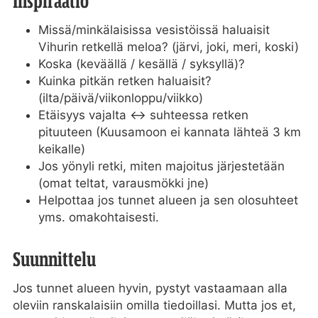
Inspiraatio
Missä/minkälaisissa vesistöissä haluaisit
Vihurin retkellä meloa? (järvi, joki, meri, koski)
Koska (keväällä / kesällä / syksyllä)?
Kuinka pitkän retken haluaisit?
(ilta/päivä/viikonloppu/viikko)
Etäisyys vajalta <-> suhteessa retken
pituuteen (Kuusamoon ei kannata lähteä 3 km
keikalle)
Jos yönyli retki, miten majoitus järjestetään
(omat teltat, varausmökki jne)
Helpottaa jos tunnet alueen ja sen olosuhteet
yms. omakohtaisesti.
Suunnittelu
Jos tunnet alueen hyvin, pystyt vastaamaan alla
oleviin ranskalaisiin omilla tiedoillasi. Mutta jos et,