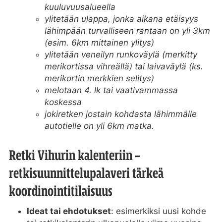
kuuluvuusalueella
ylitetään ulappa, jonka aikana etäisyys
lähimpään turvalliseen rantaan on yli 3km
(esim. 6km mittainen ylitys)
ylitetään veneilyn runkoväylä (merkitty
merikortissa vihreällä) tai laivaväylä (ks.
merikortin merkkien selitys)
melotaan 4. lk tai vaativammassa
koskessa
jokiretken jostain kohdasta lähimmälle
autotielle on yli 6km matka.
Retki Vihurin kalenteriin –
retkisuunnittelupalaveri tärkeä
koordinointitilaisuus
Ideat tai ehdotukset
: esimerkiksi uusi kohde