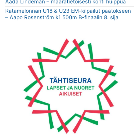
Aada Lindeman – määrätietoisesti kohti huippua
Ratamelonnan U18 & U23 EM-kilpailut päätökseen
– Aapo Rosenström k1 500m B-finaalin 8. sija