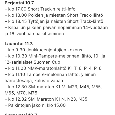
Perjantai 10.7.
– klo 17.00 Short Trackin reitti-info
– klo 18.00 Poikien ja miesten Short Track-lähtö
– klo 18.45 Tyttöjen ja naisten Short Track-lähtö
– Kilpailun jälkeen päivän nopeimman 14-vuotiaan
ja 16-vuotiaan palkitseminen
Lauantai 11.7.
– klo 9.30 Joukkueenjohtajien kokous
– klo 10.30 Mini-Tampere-melonnan lähtö, 10- ja
12-sarjalaiset Suomen Cup
– klo 11.00 NMK-maratonlähtö K1 T16, P14, P16
– klo 11.10 Tampere-melonnan lähtö, yleinen
harrastesarja, kalusto vapaa
– klo 12.30 SM-maraton K1 M, M23, M45, M55,
M65, M70, M75
– klo 12.32 SM-Maraton K1 N, N23, N35
– Palkintojen jako n. klo 15.00