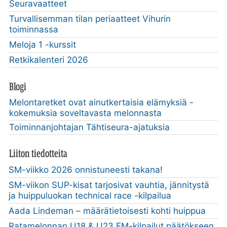
Seuravaatteet
Turvallisemman tilan periaatteet Vihurin
toiminnassa
Meloja 1 -kurssit
Retkikalenteri 2026
Blogi
Melontaretket ovat ainutkertaisia elämyksiä -
kokemuksia soveltavasta melonnasta
Toiminnanjohtajan Tähtiseura-ajatuksia
Liiton tiedotteita
SM-viikko 2026 onnistuneesti takana!
SM-viikon SUP-kisat tarjosivat vauhtia, jännitystä
ja huippuluokan technical race -kilpailua
Aada Lindeman – määrätietoisesti kohti huippua
Ratamelonnan U18 & U23 EM-kilpailut päätökseen