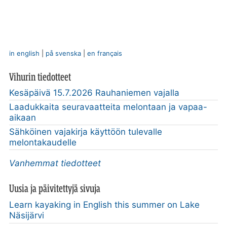
in english
|
på svenska
|
en français
Vihurin tiedotteet
Kesäpäivä 15.7.2026 Rauhaniemen vajalla
Laadukkaita seuravaatteita melontaan ja vapaa-
aikaan
Sähköinen vajakirja käyttöön tulevalle
melontakaudelle
Vanhemmat tiedotteet
Uusia ja päivitettyjä sivuja
Learn kayaking in English this summer on Lake
Näsijärvi