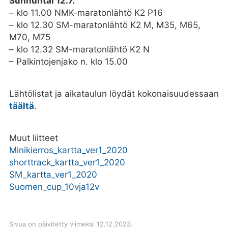
Sunnuntai 12.7.
– klo 11.00 NMK-maratonlähtö K2 P16
– klo 12.30 SM-maratonlähtö K2 M, M35, M65,
M70, M75
– klo 12.32 SM-maratonlähtö K2 N
– Palkintojenjako n. klo 15.00
Lähtölistat ja aikataulun löydät kokonaisuudessaan
täältä
.
Muut liitteet
Minikierros_kartta_ver1_2020
shorttrack_kartta_ver1_2020
SM_kartta_ver1_2020
Suomen_cup_10vja12v
Sivua on päivitetty viimeksi 12.12.2023.