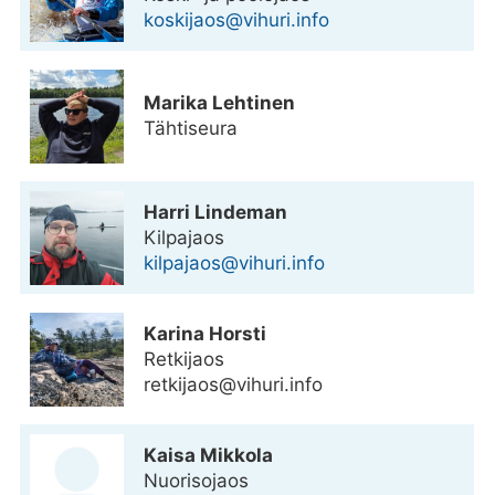
koskijaos@vihuri.info
Marika Lehtinen
Tähtiseura
Harri Lindeman
Kilpajaos
kilpajaos@vihuri.info
Karina Horsti
Retkijaos
retkijaos@vihuri.info
Kaisa Mikkola
Nuorisojaos