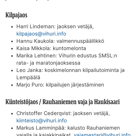
Kilpajaos
Harri Lindeman: jaoksen vetäjä,
kilpajaos@vihuri.info
Hannu Kaukola: valmennuspäällikkö
Kaisa Mikkola: kuntomelonta
Marika Lehtinen: Vihurin edustus SMSL:n
rata- ja maratonjaoksessa
Leo Janka: koskimelonnan kilpailutoiminta ja
Lempäälä
Marjo Puro: kilpailujen järjestäminen
Kiinteistöjaos / Rauhaniemen vaja ja Haukisaari
Christoffer Cederqvist: jaoksen vetäjä,
kiinteisto@vihuri.info
Markus Lamminpää: kalusto Rauhaniemen
vajalla ja kajakkipaikat,
vajamestari@vihuri.info