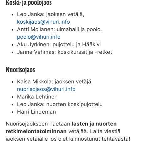
Koski- ja poolojaos
Leo Janka: jaoksen vetäjä,
koskijaos@vihuri.info
Antti Moilanen: uimahalli ja poolo,
poolo@vihuri.info
Aku Jyrkinen: pujottelu ja Hääkivi
Janne Vehmas: koskikurssit ja -retket
Nuorisojaos
Kaisa Mikkola: jaoksen vetäjä,
nuorisojaos@vihuri.info
Marika Lehtinen
Leo Janka: nuorten koskipujottelu
Harri Lindeman
Nuorisojaokseen haetaan
lasten ja nuorten
retkimelontatoiminnan
vetäjää. Laita viestiä
jaoksen vetäjälle jos olet kiinnostunut tehtävästä!