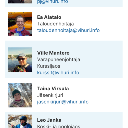
pj@vihuri.info
Ea Alatalo
Talouden­­hoitaja
taloudenhoitaja@vihuri.info
Ville Mantere
Varapuheenjohtaja
Kurssijaos
kurssit@vihuri.info
Taina Virsula
Jäsenkirjuri
jasenkirjuri@vihuri.info
Leo Janka
Koski- ja poolojaos