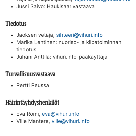
Jussi Saivo: Haukisaarivastaava
Tiedotus
Jaoksen vetäjä,
sihteeri@vihuri.info
Marika Lehtinen: nuoriso- ja kilpatoiminnan
tiedotus
Juhani Anttila: vihuri.info-pääkäyttäjä
Turvallisuusvastaava
Pertti Peussa
Häirintäyhdyshenkilöt
Eva Romi,
eva@vihuri.info
Ville Mantere,
ville@vihuri.info