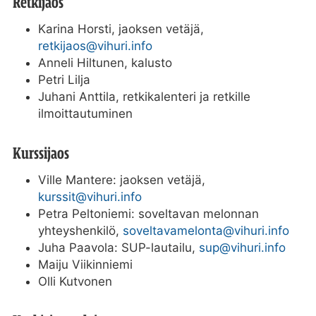
Retkijaos
Karina Horsti, jaoksen vetäjä,
retkijaos@vihuri.info
Anneli Hiltunen, kalusto
Petri Lilja
Juhani Anttila, retkikalenteri ja retkille
ilmoittautuminen
Kurssijaos
Ville Mantere: jaoksen vetäjä,
kurssit@vihuri.info
Petra Peltoniemi: soveltavan melonnan
yhteyshenkilö,
soveltavamelonta@vihuri.info
Juha Paavola: SUP-lautailu,
sup@vihuri.info
Maiju Viikinniemi
Olli Kutvonen