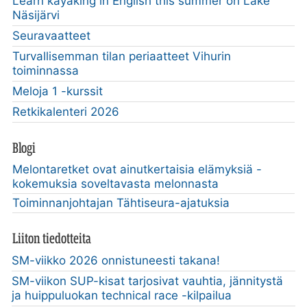
Learn kayaking in English this summer on Lake
Näsijärvi
Seuravaatteet
Turvallisemman tilan periaatteet Vihurin
toiminnassa
Meloja 1 -kurssit
Retkikalenteri 2026
Blogi
Melontaretket ovat ainutkertaisia elämyksiä -
kokemuksia soveltavasta melonnasta
Toiminnanjohtajan Tähtiseura-ajatuksia
Liiton tiedotteita
SM-viikko 2026 onnistuneesti takana!
SM-viikon SUP-kisat tarjosivat vauhtia, jännitystä
ja huippuluokan technical race -kilpailua