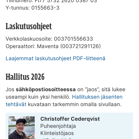
Tilinumero: FI77 5732 2620 0387 03
Y-tunnus: 0155663-3
Laskutusohjeet
Verkkolaskuosoite: 003701556633
Operaattori: Maventa (003721291126)
Laajemmat laskutusohjeet PDF-liitteenä
Hallitus 2026
Jos
sähköpostiosoitteessa
on ”jaos”, sitä lukee
useampi kuin yksi henkilö.
Hallituksen jäsenten
tehtävät
kuvataan tarkemmin omalla sivullaan.
Christoffer Cederqvist
Puheen­­johtaja
Kiinteistöjaos