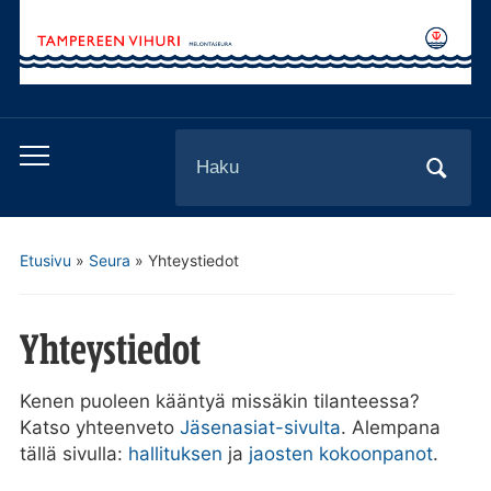
Search
Toggle
for:
mobile
menu
Etusivu
»
Seura
»
Yhteystiedot
Yhteystiedot
Kenen puoleen kääntyä missäkin tilanteessa?
Katso yhteenveto
Jäsenasiat-sivulta
. Alempana
tällä sivulla:
hallituksen
ja
jaosten kokoonpanot
.