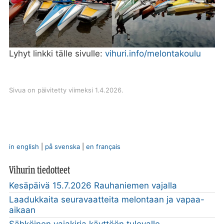
Lyhyt linkki tälle sivulle:
vihuri.info/melontakoulu
Sivua on päivitetty viimeksi 1.4.2026.
in english
|
på svenska
|
en français
Vihurin tiedotteet
Kesäpäivä 15.7.2026 Rauhaniemen vajalla
Laadukkaita seuravaatteita melontaan ja vapaa-
aikaan
Sähköinen vajakirja käyttöön tulevalle