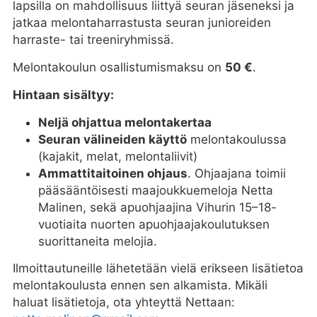
lapsilla on mahdollisuus liittyä seuran jäseneksi ja
jatkaa melontaharrastusta seuran junioreiden
harraste- tai treeniryhmissä.
Melontakoulun osallistumismaksu on
50 €
.
Hintaan sisältyy:
Neljä ohjattua melontakertaa
Seuran välineiden käyttö
melontakoulussa
(kajakit, melat, melontaliivit)
Ammattitaitoinen ohjaus
. Ohjaajana toimii
pääsääntöisesti maajoukkuemeloja Netta
Malinen, sekä apuohjaajina Vihurin 15–18-
vuotiaita nuorten apuohjaajakoulutuksen
suorittaneita melojia.
Ilmoittautuneille lähetetään vielä erikseen lisätietoa
melontakoulusta ennen sen alkamista. Mikäli
haluat lisätietoja, ota yhteyttä Nettaan: