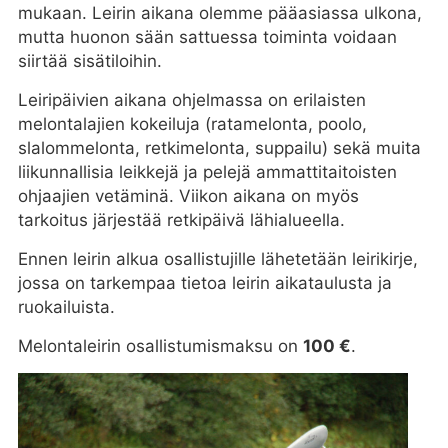
mukaan. Leirin aikana olemme pääasiassa ulkona,
mutta huonon sään sattuessa toiminta voidaan
siirtää sisätiloihin.
Leiripäivien aikana ohjelmassa on erilaisten
melontalajien kokeiluja (ratamelonta, poolo,
slalommelonta, retkimelonta, suppailu) sekä muita
liikunnallisia leikkejä ja pelejä ammattitaitoisten
ohjaajien vetäminä. Viikon aikana on myös
tarkoitus järjestää retkipäivä lähialueella.
Ennen leirin alkua osallistujille lähetetään leirikirje,
jossa on tarkempaa tietoa leirin aikataulusta ja
ruokailuista.
Melontaleirin osallistumismaksu on
100 €
.