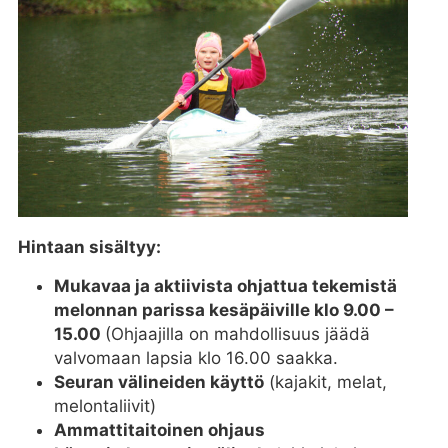
Hintaan sisältyy:
Mukavaa ja aktiivista ohjattua tekemistä
melonnan parissa kesäpäiville klo 9.00 –
15.00
(Ohjaajilla on mahdollisuus jäädä
valvomaan lapsia klo 16.00 saakka.
Seuran välineiden käyttö
(kajakit, melat,
melontaliivit)
Ammattitaitoinen ohjaus