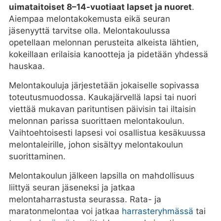
uimataitoiset 8–14-vuotiaat lapset ja nuoret
.
Aiempaa melontakokemusta eikä seuran
jäsenyyttä tarvitse olla. Melonta­koulussa
opetellaan melonnan perusteita alkeista lähtien,
kokeillaan erilaisia kanootteja ja pidetään yhdessä
hauskaa.
Melontakouluja järjestetään jokaiselle sopivassa
toteutusmuodossa. Kaukajärvellä lapsi tai nuori
viettää mukavan parituntisen päivisin tai iltaisin
melonnan parissa suorittaen melontakoulun.
Vaihtoehtoisesti lapsesi voi osallistua kesäkuussa
melontaleirille, johon sisältyy melontakoulun
suorittaminen.
Melontakoulun jälkeen lapsilla on mahdollisuus
liittyä seuran jäseneksi ja jatkaa
melontaharrastusta seurassa. Rata- ja
maratonmelontaa voi jatkaa
harrasteryhmässä
tai