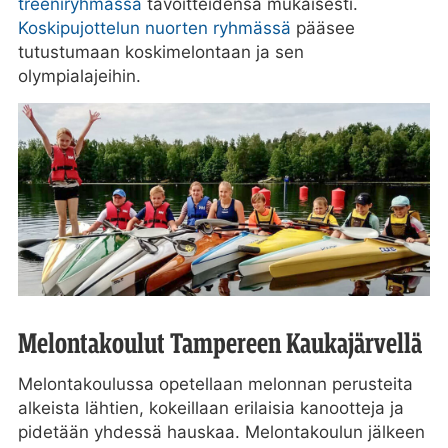
treeniryhmässä
tavoitteidensa mukaisesti.
Koskipujottelun nuorten ryhmässä
pääsee
tutustumaan koskimelontaan ja sen
olympialajeihin.
Melontakoulut Tampereen Kaukajärvellä
Melonta­koulussa opetellaan melonnan perusteita
alkeista lähtien, kokeillaan erilaisia kanootteja ja
pidetään yhdessä hauskaa. Melontakoulun jälkeen