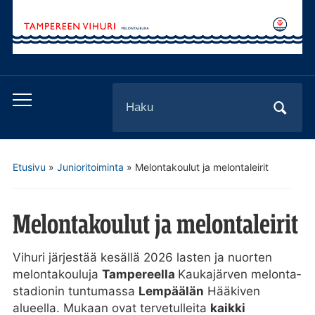
Search
Toggle
for:
mobile
menu
Etusivu
»
Junioritoiminta
»
Melontakoulut ja melontaleirit
Melontakoulut ja melontaleirit
Vihuri järjestää kesällä 2026 lasten ja nuorten
melonta­kouluja
Tampereella
Kaukajärven melonta­
stadionin tuntumassa
Lempäälän
Hääkiven
alueella. Mukaan ovat terve­tulleita
kaikki