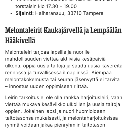
torstaisin klo 17.30 – 19.00
Sijainti:
Haiharansuu, 33710 Tampere
Melontaleirit Kaukajärvellä ja Lempäälän
Hääkivellä
Melontaleiri tarjoaa lapsille ja nuorille
mahdollisuuden viettää aktiivisia kesäpäiviä
ulkona, oppia uusia taitoja ja saada uusia kavereita
rennossa ja turvallisessa ilmapiirissä. Aiempaa
melontakokemusta tai seuran jäsenyyttä ei tarvita
– innostus uuden oppimiseen riittää.
Leirin tarkoitus ei ole olla rankka harjoitusleiri, vaan
viettää mukava kesäviikko ulkoillen ja uusia taitoja
oppien. Jokainen lapsi ja nuori huomioidaan
taitotasonsa mukaisesti, ja melontaharjoituksissa
ryhmä voidaan jakaa pienryhmiin taitotason