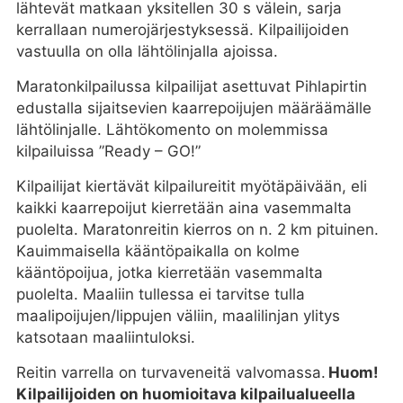
lähtevät matkaan yksitellen 30 s välein, sarja
kerrallaan numerojärjestyksessä. Kilpailijoiden
vastuulla on olla lähtölinjalla ajoissa.
Maratonkilpailussa kilpailijat asettuvat Pihlapirtin
edustalla sijaitsevien kaarrepoijujen määräämälle
lähtölinjalle. Lähtökomento on molemmissa
kilpailuissa ”Ready – GO!”
Kilpailijat kiertävät kilpailureitit myötäpäivään, eli
kaikki kaarrepoijut kierretään aina vasemmalta
puolelta. Maratonreitin kierros on n. 2 km pituinen.
Kauimmaisella kääntöpaikalla on kolme
kääntöpoijua, jotka kierretään vasemmalta
puolelta. Maaliin tullessa ei tarvitse tulla
maalipoijujen/lippujen väliin, maalilinjan ylitys
katsotaan maaliintuloksi.
Reitin varrella on turvaveneitä valvomassa.
Huom!
Kilpailijoiden on huomioitava kilpailualueella