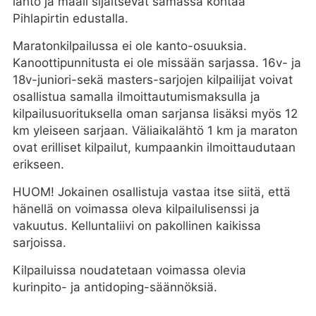
lähtö ja maali sijaitsevat samassa kohtaa
Pihlapirtin edustalla.
Maratonkilpailussa ei ole kanto-osuuksia.
Kanoottipunnitusta ei ole missään sarjassa. 16v- ja
18v-juniori-sekä masters-sarjojen kilpailijat voivat
osallistua samalla ilmoittautumismaksulla ja
kilpailusuorituksella oman sarjansa lisäksi myös 12
km yleiseen sarjaan. Väliaikalähtö 1 km ja maraton
ovat erilliset kilpailut, kumpaankin ilmoittaudutaan
erikseen.
HUOM! Jokainen osallistuja vastaa itse siitä, että
hänellä on voimassa oleva kilpailulisenssi ja
vakuutus. Kelluntaliivi on pakollinen kaikissa
sarjoissa.
Kilpailuissa noudatetaan voimassa olevia
kurinpito- ja antidoping-säännöksiä.