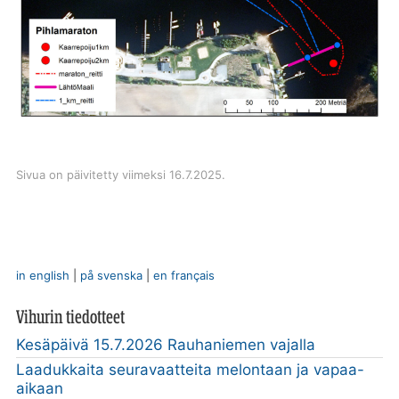
Sivua on päivitetty viimeksi 16.7.2025.
in english
|
på svenska
|
en français
Vihurin tiedotteet
Kesäpäivä 15.7.2026 Rauhaniemen vajalla
Laadukkaita seuravaatteita melontaan ja vapaa-
aikaan