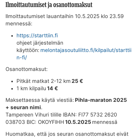
Ilmoittautumiset ja osanottomaksut
Ilmoittautumiset lauantaihin 10.5.2025 klo 23.59
mennessä:
https://starttiin.fi
ohjeet järjestelmän
käyttöön:
melontajasoutuliitto.fi/kilpailut/starttii
n-fi/
Osanottomaksut:
Pitkät matkat 2-12 km
25 €
1 km kilpailu
14 €
Maksettaessa käytä viestiä:
Pihla-maraton 2025
+ seuran nimi
.
Tampereen Vihuri tilille IBAN: FI77 5732 2620
038703 BIC: OKOYFIHH
10.5.2025
mennessä
Huomatkaa, että jos seuran osanottomaksut eivät