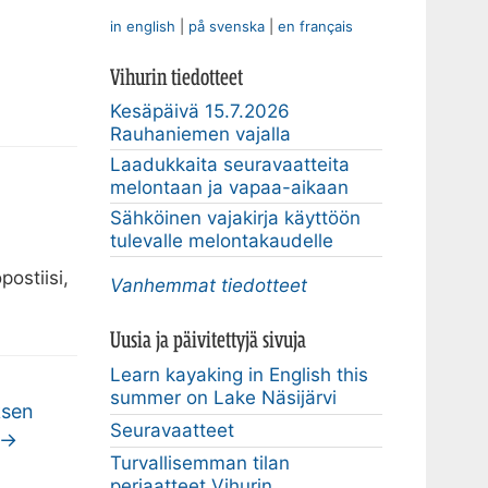
in english
|
på svenska
|
en français
Vihurin tiedotteet
Kesäpäivä 15.7.2026
Rauhaniemen vajalla
Laadukkaita seuravaatteita
melontaan ja vapaa-aikaan
Sähköinen vajakirja käyttöön
tulevalle melontakaudelle
ostiisi,
Vanhemmat tiedotteet
Uusia ja päivitettyjä sivuja
Learn kayaking in English this
summer on Lake Näsijärvi
ksen
Seuravaatteet
→
Turvallisemman tilan
periaatteet Vihurin