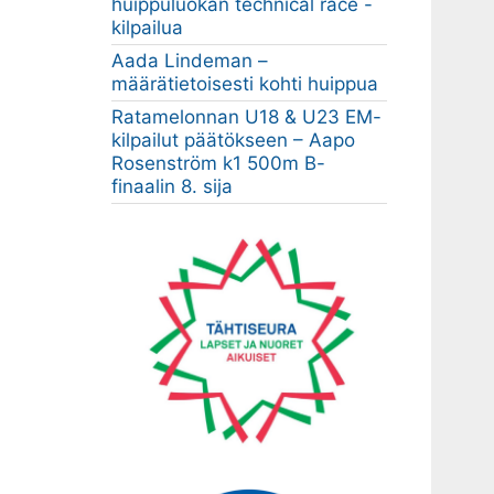
huippuluokan technical race -
kilpailua
Aada Lindeman –
määrätietoisesti kohti huippua
Ratamelonnan U18 & U23 EM-
kilpailut päätökseen – Aapo
Rosenström k1 500m B-
finaalin 8. sija