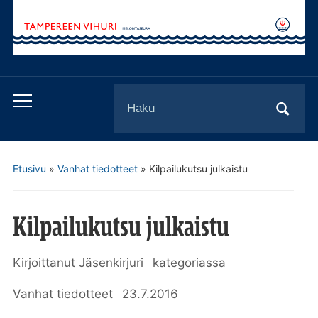
Search
Toggle
for:
mobile
menu
Etusivu
»
Vanhat tiedotteet
»
Kilpailukutsu julkaistu
Kilpailukutsu julkaistu
Kirjoittanut
Jäsenkirjuri
kategoriassa
Vanhat tiedotteet
23.7.2016