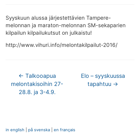
Syyskuun alussa järjestettävien Tampere-
melonnan ja maraton-melonnan SM-sekaparien
kilpailun kilpailukutsut on julkaistu!
http://www.vihuri.info/melontakilpailut-2016/
←
Talkooapua
Elo – syyskuussa
melontakisoihin 27-
tapahtuu
→
28.8. ja 3-4.9.
in english
|
på svenska
|
en français