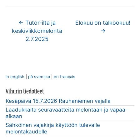
←
Tutor-ilta ja
Elokuu on talkookuu!
keskiviikkomelonta
→
2.7.2025
in english
|
på svenska
|
en français
Vihurin tiedotteet
Kesäpäivä 15.7.2026 Rauhaniemen vajalla
Laadukkaita seuravaatteita melontaan ja vapaa-
aikaan
Sähköinen vajakirja käyttöön tulevalle
melontakaudelle