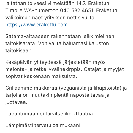
laitathan toiveesi viimeistään 14.7. Eräketun
Timolle WA-numeroon 040 582 4651. Eräketun
valikoiman näet yrityksen nettisivuilta:
https://www.erakettu.com
Satama-altaaseen rakennetaan leikkimielinen
taitokisarata. Voit valita haluamasi kaluston
taitokisaan.
Kesäpäivän yhteydessä järjestetään myös
melonta- ja retkeilyvälinekirppis. Ostajat ja myyjät
sopivat keskenään maksuista.
Grillaamme makkaraa (vegaanista ja lihapitoista) ja
tarjolla on muutakin pientä naposteltavaa ja
juotavaa.
Tapahtumaan ei tarvitse ilmoittautua.
Lämpimästi tervetuloa mukaan!