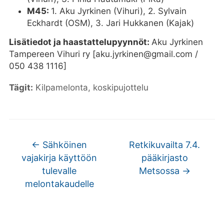
M45:
1. Aku Jyrkinen (Vihuri), 2. Sylvain
Eckhardt (OSM), 3. Jari Hukkanen (Kajak)
Lisätiedot ja haastattelupyynnöt:
Aku Jyrkinen
Tampereen Vihuri ry [aku.jyrkinen@gmail.com /
050 438 1116]
Tägit:
Kilpamelonta
,
koskipujottelu
←
Sähköinen
Retkikuvailta 7.4.
vajakirja käyttöön
pääkirjasto
tulevalle
Metsossa
→
melontakaudelle