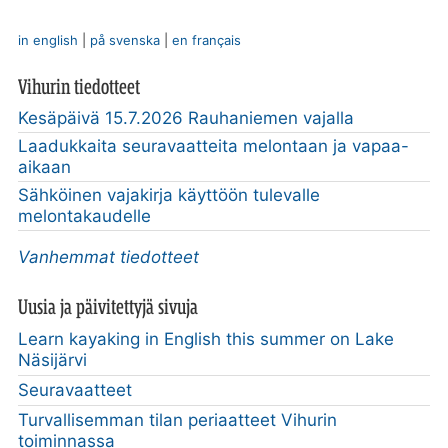
in english
|
på svenska
|
en français
Vihurin tiedotteet
Kesäpäivä 15.7.2026 Rauhaniemen vajalla
Laadukkaita seuravaatteita melontaan ja vapaa-
aikaan
Sähköinen vajakirja käyttöön tulevalle
melontakaudelle
Vanhemmat tiedotteet
Uusia ja päivitettyjä sivuja
Learn kayaking in English this summer on Lake
Näsijärvi
Seuravaatteet
Turvallisemman tilan periaatteet Vihurin
toiminnassa