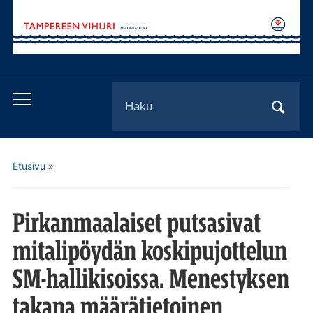
Search
Toggle
for:
mobile
menu
Etusivu
»
Pirkanmaalaiset putsasivat
mitalipöydän koskipujottelun
SM-hallikisoissa. Menestyksen
takana määrätietoinen