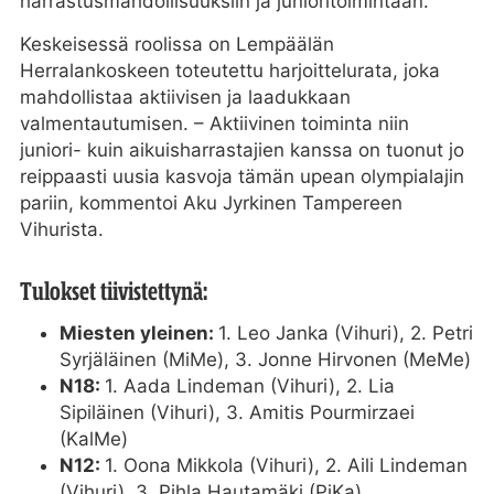
harrastusmahdollisuuksiin ja junioritoimintaan.
Keskeisessä roolissa on Lempäälän
Herralankoskeen toteutettu harjoittelurata, joka
mahdollistaa aktiivisen ja laadukkaan
valmentautumisen. – Aktiivinen toiminta niin
juniori- kuin aikuisharrastajien kanssa on tuonut jo
reippaasti uusia kasvoja tämän upean olympialajin
pariin, kommentoi Aku Jyrkinen Tampereen
Vihurista.
Tulokset tiivistettynä:
Miesten yleinen:
1. Leo Janka (Vihuri), 2. Petri
Syrjäläinen (MiMe), 3. Jonne Hirvonen (MeMe)
N18:
1. Aada Lindeman (Vihuri), 2. Lia
Sipiläinen (Vihuri), 3. Amitis Pourmirzaei
(KalMe)
N12:
1. Oona Mikkola (Vihuri), 2. Aili Lindeman
(Vihuri), 3. Pihla Hautamäki (PiKa)