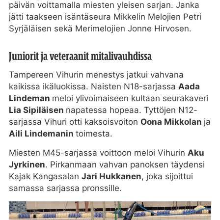
päivän voittamalla miesten yleisen sarjan. Janka
jätti taakseen isäntäseura Mikkelin Melojien Petri
Syrjäläisen sekä Merimelojien Jonne Hirvosen.
Juniorit ja veteraanit mitalivauhdissa
Tampereen Vihurin menestys jatkui vahvana
kaikissa ikäluokissa. Naisten N18-sarjassa
Aada
Lindeman
meloi ylivoimaiseen kultaan seurakaveri
Lia Sipiläisen
napatessa hopeaa. Tyttöjen N12-
sarjassa Vihuri otti kaksoisvoiton
Oona Mikkolan
ja
Aili Lindemanin
toimesta.
Miesten M45-sarjassa voittoon meloi Vihurin
Aku
Jyrkinen
. Pirkanmaan vahvan panoksen täydensi
Kajak Kangasalan
Jari Hukkanen
, joka sijoittui
samassa sarjassa pronssille.