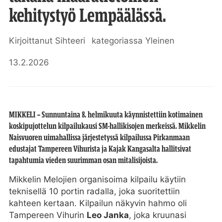
kehitystyö Lempäälässä.
Kirjoittanut
Sihteeri
kategoriassa
Yleinen
13.2.2026
MIKKELI – Sunnuntaina 8. helmikuuta käynnistettiin kotimainen
koskipujottelun kilpailukausi SM-hallikisojen merkeissä. Mikkelin
Naisvuoren uimahallissa järjestetyssä kilpailussa Pirkanmaan
edustajat Tampereen Vihurista ja Kajak Kangasalta hallitsivat
tapahtumia vieden suurimman osan mitalisijoista.
Mikkelin Melojien organisoima kilpailu käytiin
teknisellä 10 portin radalla, joka suoritettiin
kahteen kertaan. Kilpailun näkyvin hahmo oli
Tampereen Vihurin
Leo Janka
, joka kruunasi