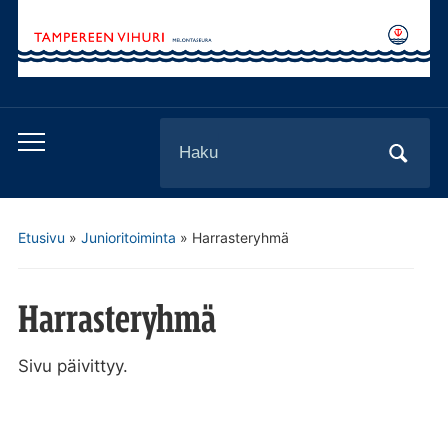
Search
Toggle
for:
mobile
menu
Etusivu
»
Junioritoiminta
»
Harrasteryhmä
Harrasteryhmä
Sivu päivittyy.