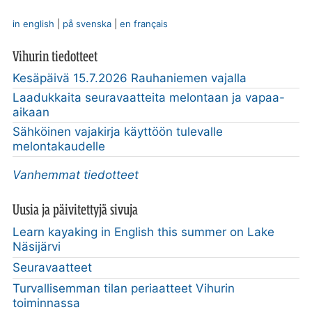
in english
|
på svenska
|
en français
Vihurin tiedotteet
Kesäpäivä 15.7.2026 Rauhaniemen vajalla
Laadukkaita seuravaatteita melontaan ja vapaa-
aikaan
Sähköinen vajakirja käyttöön tulevalle
melontakaudelle
Vanhemmat tiedotteet
Uusia ja päivitettyjä sivuja
Learn kayaking in English this summer on Lake
Näsijärvi
Seuravaatteet
Turvallisemman tilan periaatteet Vihurin
toiminnassa