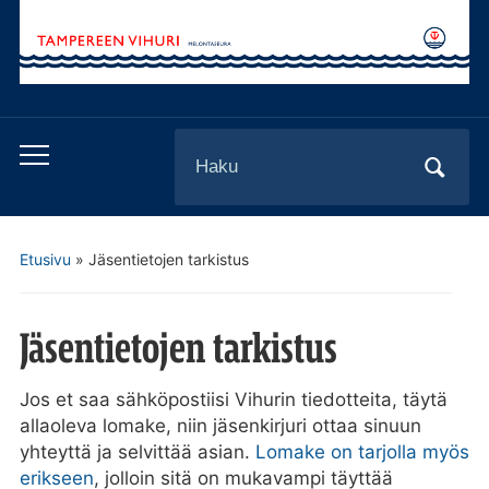
Search
Toggle
for:
mobile
menu
Etusivu
»
Jäsentietojen tarkistus
Jäsentietojen tarkistus
Jos et saa sähköpostiisi Vihurin tiedotteita, täytä
allaoleva lomake, niin jäsenkirjuri ottaa sinuun
yhteyttä ja selvittää asian.
Lomake on tarjolla myös
erikseen
, jolloin sitä on mukavampi täyttää